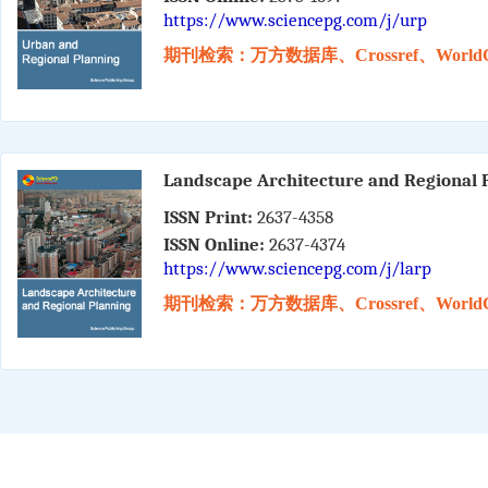
https://www.sciencepg.com/j/urp
期刊检索：万方数据库、Crossref、WorldC
Landscape Architecture and Regional 
ISSN Print:
2637-4358
ISSN Online:
2637-4374
https://www.sciencepg.com/j/larp
期刊检索：万方数据库、Crossref、WorldC